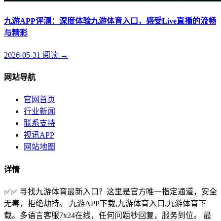
九游APP评测：深度体验九游体育入口，感受Live直播的流畅
与精彩
2026-05-31
阅读
→
网站导航
官网首页
行业新闻
联系支持
视讯APP
网站地图
详情
✅✅ 寻找九游体育最新入口？这里是官方唯一指定通道，安全
无毒，拒绝劫持。 九游APP下载,九游体育入口,九游体育下
载。多语言客服7x24在线，任何问题秒回复，服务到位。 最