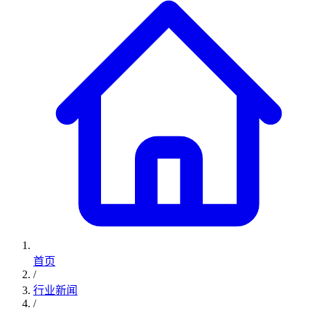
首页
/
行业新闻
/