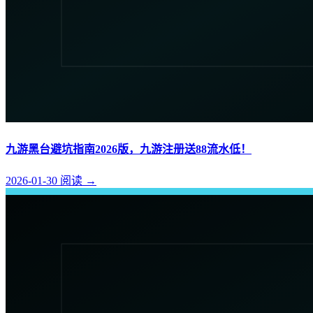
九游黑台避坑指南2026版，九游注册送88流水低！
2026-01-30
阅读
→