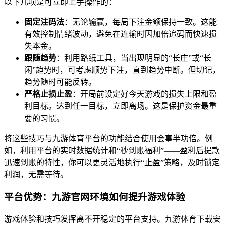
以下几项是可立即上手操作的：
固定注码法
：无论输赢，每局下注金额保持一致。这能
有效控制情绪波动，避免在连输时因加倍追码而快速损
失本金。
跟随趋势
：利用路纸工具，当出现明显的“长庄”或“长
闲”趋势时，可考虑顺势下注，直到趋势中断。但切记，
趋势随时可能反转。
严格止损止盈
：开局前设定好今天游戏的损失上限和盈
利目标。达到任一目标，立即离场。这是保护资金最重
要的习惯。
将这些技巧与九游体育平台的功能结合使用会事半功倍。例
如，利用平台的实时数据统计和“秒到账福利”——盈利后提款
迅速到账的特性，你可以更灵活地执行“止盈”策略，及时锁定
利润，无需等待。
平台优势：九游官网环境如何提升游戏体验
游戏体验和技巧发挥离不开稳定的平台支持。九游体育下载安