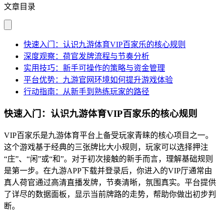
文章目录
快速入门：认识九游体育VIP百家乐的核心规则
深度观察：荷官发牌流程与节奏分析
实用技巧：新手可操作的策略与资金管理
平台优势：九游官网环境如何提升游戏体验
行动指南：从新手到熟练玩家的路径
快速入门：认识九游体育VIP百家乐的核心规则
VIP百家乐是九游体育平台上备受玩家青睐的核心项目之一。
这个游戏基于经典的三张牌比大小规则，玩家可以选择押注
“庄”、“闲”或“和”。对于初次接触的新手而言，理解基础规则
是第一步。在九游APP下载并登录后，你进入的VIP厅通常由
真人荷官通过高清直播发牌，节奏清晰，氛围真实。平台提供
了详尽的数据面板，显示当前牌路的走势，帮助你做出初步判
断。