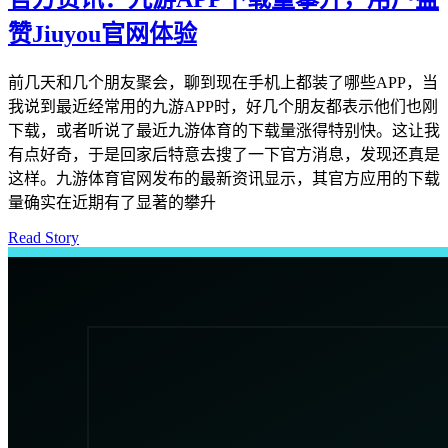
赞Jiuyou官网体验
前几天和几个朋友聚会，聊到现在手机上都装了哪些APP，当
我说到最近经常用的九游APP时，好几个朋友都表示他们也刚
下载，或者听说了最近九游体育的下载量涨得特别快。这让我
有点好奇，于是回家后特意去搜了一下官方消息，发现还真是
这样。九游体育官网发布的最新资讯显示，其官方应用的下载
量确实在近期有了显著的攀升
Read Story