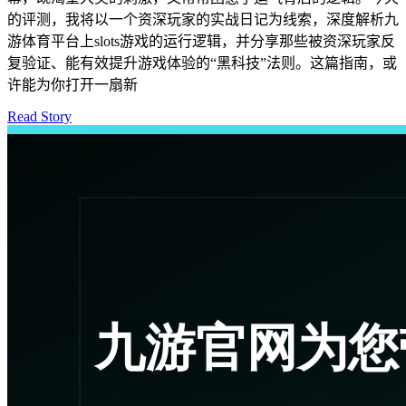
的评测，我将以一个资深玩家的实战日记为线索，深度解析九
游体育平台上slots游戏的运行逻辑，并分享那些被资深玩家反
复验证、能有效提升游戏体验的“黑科技”法则。这篇指南，或
许能为你打开一扇新
Read Story