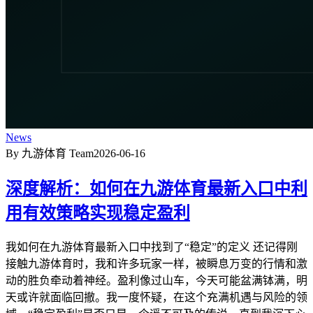
News
By 九游体育 Team
2026-06-16
深度解析：如何在九游体育最新入口中利
用有效策略实现稳定盈利
我如何在九游体育最新入口中找到了“稳定”的定义 还记得刚
接触九游体育时，我和许多玩家一样，被瞬息万变的行情和激
动的胜负牵动着神经。盈利像过山车，今天可能盆满钵满，明
天或许就面临回撤。我一度怀疑，在这个充满机遇与风险的领