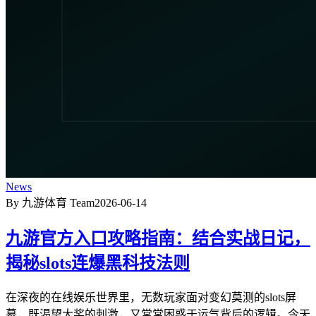
News
By 九游体育 Team
2026-06-14
九游官方入口攻略指南：结合实战日记，
揭秘slots连爆黑科技法则
在深夜的在线娱乐世界里，无数玩家面对变幻莫测的slots屏
幕，既渴望大奖的刺激，又常常困惑于运气背后的逻辑。今天