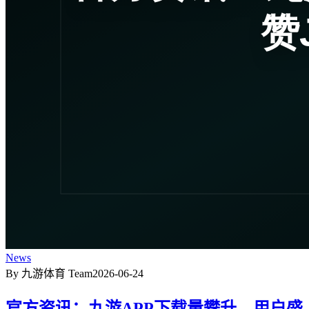
News
By 九游体育 Team
2026-06-24
官方资讯：九游APP下载量攀升，用户盛