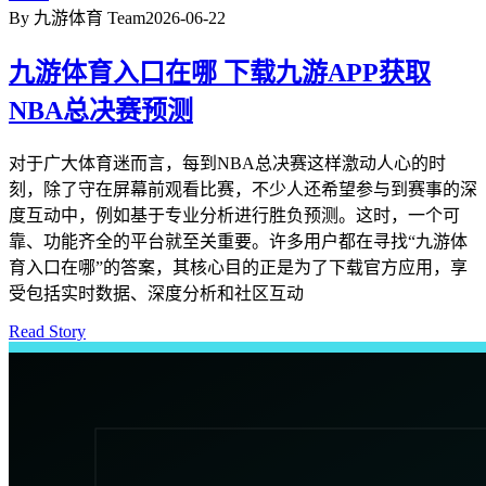
By 九游体育 Team
2026-06-22
九游体育入口在哪 下载九游APP获取
NBA总决赛预测
对于广大体育迷而言，每到NBA总决赛这样激动人心的时
刻，除了守在屏幕前观看比赛，不少人还希望参与到赛事的深
度互动中，例如基于专业分析进行胜负预测。这时，一个可
靠、功能齐全的平台就至关重要。许多用户都在寻找“九游体
育入口在哪”的答案，其核心目的正是为了下载官方应用，享
受包括实时数据、深度分析和社区互动
Read Story